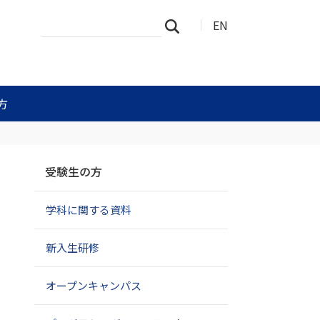
サ
詳
EN
検索
イ
細
ト
検
を
索
検
索
方
ナ
受験生の方
ビ
ゲ
学科に関する資料
ー
シ
ョ
新入生研修
ン
オープンキャンパス