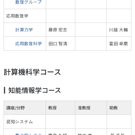
数理グループ
応用数理学
計算力学
藤原 宏志
川越 大輔
応用数理科学
田口 智清
富田 卓磨
計算機科学コース
知能情報学コース
講座/分野
教授
准教授
助教
認知システム