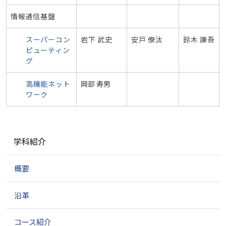
情報通信基盤
スーパーコン
岩下 武史
安戸 僚汰
鈴木 謙吾
ピューティン
グ
高機能ネット
岡部 寿男
ワーク
ナ
学科紹介
ビ
ゲ
概要
ー
シ
ョ
沿革
ン
コース紹介