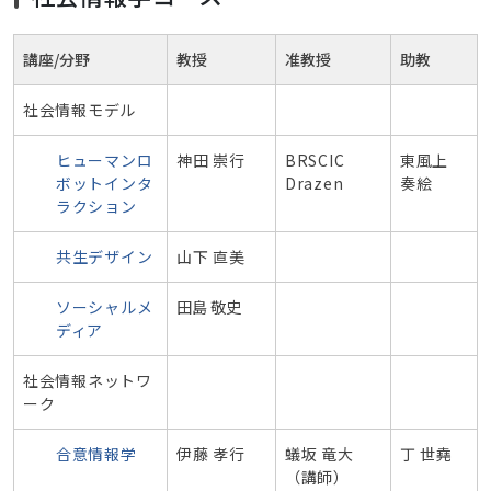
講座/分野
教授
准教授
助教
社会情報モデル
ヒューマンロ
神田 崇行
BRSCIC
東風上
ボットインタ
Drazen
奏絵
ラクション
共生デザイン
山下 直美
ソーシャルメ
田島 敬史
ディア
社会情報ネットワ
ーク
合意情報学
伊藤 孝行
蟻坂 竜大
丁 世堯
（講師）