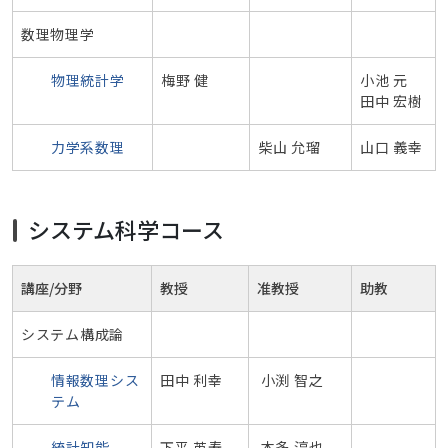
数理物理学
物理統計学
梅野 健
小池 元
田中 宏樹
力学系数理
柴山 允瑠
山口 義幸
システム科学コース
講座/分野
教授
准教授
助教
システム構成論
情報数理シス
田中 利幸
小渕 智之
テム
統計知能
下平 英寿
本多 淳也