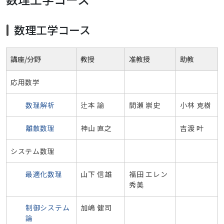
数理工学コース
講座/分野
教授
准教授
助教
応用数学
数理解析
辻本 諭
間瀬 崇史
小林 克樹
離散数理
神山 直之
吉渡 叶
システム数理
最適化数理
山下 信雄
福田 エレン
秀美
制御システム
加嶋 健司
論