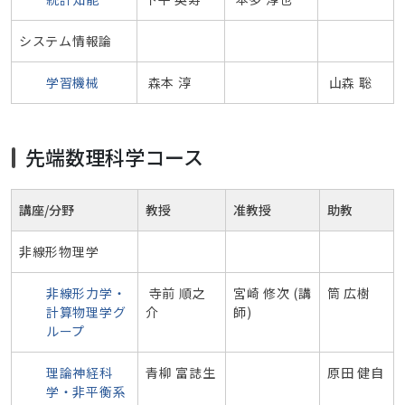
システム情報論
学習機械
森本 淳
山森 聡
先端数理科学コース
講座/分野
教授
准教授
助教
非線形物理学
非線形力学・
寺前 順之
宮崎 修次 (講
筒 広樹
計算物理学グ
介
師)
ループ
理論神経科
青柳 富誌生
原田 健自
学・非平衡系