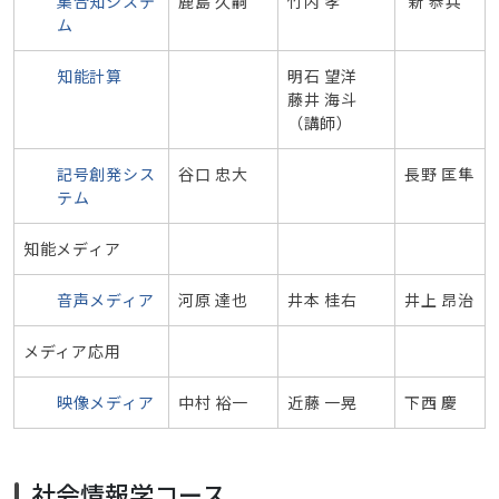
集合知システ
鹿島 久嗣
竹内 孝
新 恭兵
ム
知能計算
明石 望洋
藤井 海斗
（講師）
記号創発シス
谷口 忠大
長野 匡隼
テム
知能メディア
音声メディア
河原 達也
井本 桂右
井上 昂治
メディア応用
映像メディア
中村 裕一
近藤 一晃
下西 慶
社会情報学コース