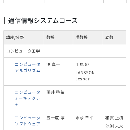
通信情報システムコース
講座/分野
教授
准教授
助教
コンピュータ工学
コンピュータ
湊 真一
川原 純
アルゴリズム
JANSSON
Jesper
コンピュータ
藤井 啓祐
アーキテクチ
ャ
コンピュータ
五十嵐 淳
末永 幸平
和賀 正樹
ソフトウェア
池渕 未来