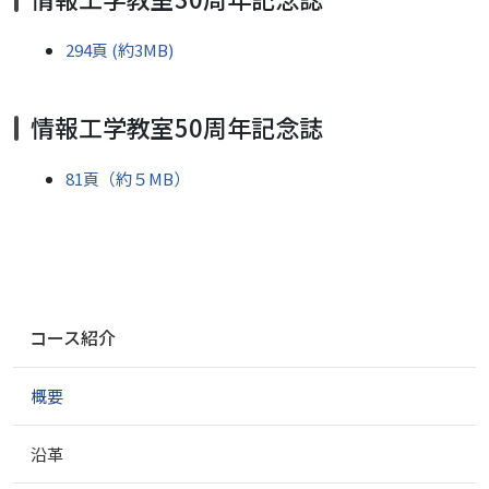
294頁 (約3MB)
情報工学教室50周年記念誌
81頁（約５MB）
ナ
コース紹介
ビ
ゲ
概要
ー
シ
ョ
沿革
ン