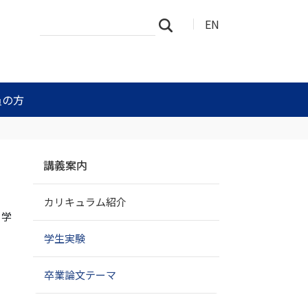
サ
詳
EN
検索
イ
細
ト
検
を
索
検
索
員の方
ナ
講義案内
ビ
ゲ
カリキュラム紹介
ー
た学
シ
ョ
学生実験
ン
卒業論文テーマ