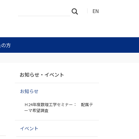
サ
詳
EN
検索
イ
細
ト
検
を
索
検
索
員の方
ナ
お知らせ・イベント
ビ
ゲ
お知らせ
ー
シ
Ｈ24年度数理工学セミナー： 配属テ
ョ
ーマ希望調査
ン
イベント