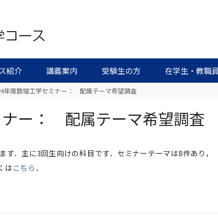
ス紹介
講義案内
受験生の方
在学生・教職
24年度数理工学セミナー： 配属テーマ希望調査
ミナー： 配属テーマ希望調査
ます．主に3回生向けの科目です．セミナーテーマは8件あり，
くは
こちら
．