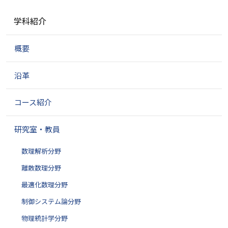
ナ
学科紹介
ビ
ゲ
概要
ー
シ
ョ
沿革
ン
コース紹介
研究室・教員
数理解析分野
離散数理分野
最適化数理分野
制御システム論分野
物理統計学分野