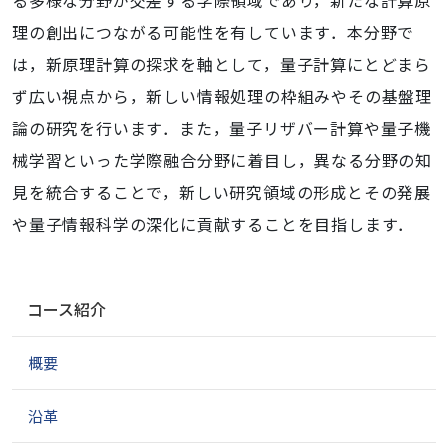
る多様な分野が交差する学際領域であり，新たな計算原
理の創出につながる可能性を有しています．本分野で
は，新原理計算の探求を軸として，量子計算にとどまら
ず広い視点から，新しい情報処理の枠組みやその基盤理
論の研究を行います．また，量子リザバー計算や量子機
械学習といった学際融合分野に着目し，異なる分野の知
見を統合することで，新しい研究領域の形成とその発展
や量子情報科学の深化に貢献することを目指します．
ナ
コース紹介
ビ
ゲ
概要
ー
シ
ョ
沿革
ン